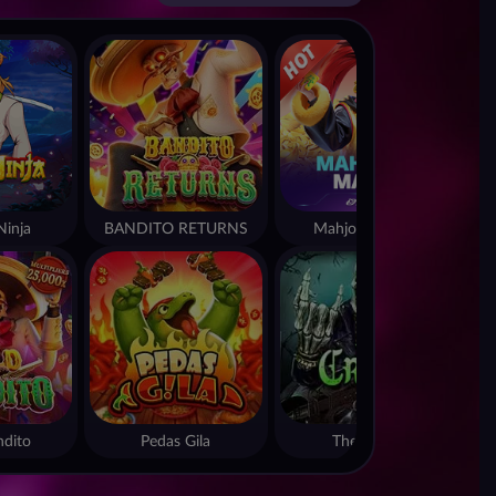
Ninja
BANDITO RETURNS
Mahjong Magic
ndito
Pedas Gila
The Crypt
C