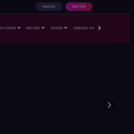
MASUK
DAFTAR
PROMOSI
ASH GAME
ARCADE
POKER
SABUNG AYAM