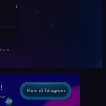
 AMPMWIN
d
id APK