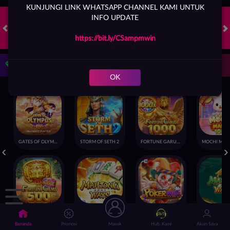
KUNJUNGI LINK WHATSAPP CHANNEL KAMI UNTUK
INFO UPDATE
https://bit.ly/CSampmwin
HOT GAMES
SLOTS
LIVE CASINO
RACE
TOGEL
OL
Game Populer
OK
GATES OF OLYMPUS POP
STORM OF SETH 2
FORTUNE GARUDA 1000
FORTUNE GEMS 500
MAHJONG WAYS
POKER WIN
Beranda
Promosi
Masuk
Hub. Kami
Akun Saya